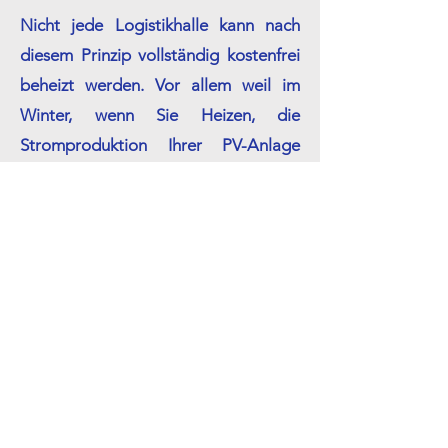
Nicht jede Logistikhalle kann nach
diesem Prinzip vollständig kostenfrei
beheizt werden. Vor allem weil im
Winter, wenn Sie Heizen, die
Stromproduktion Ihrer PV-Anlage
vergleichsweise gering ist. Haben Sie
bereits mit Ihrem Nachbarn
gesprochen, ob er Ihnen sein
Hallendach verpachtet, womit Sie Ihre
PV-Anlage vergrößern? Verfügen Sie
oder Ihr Nachbar über eine Freifläche,
auf der sich eine weitere PV-Anlage
errichten lässt? Falls nicht, findet sich
vielleicht auch eine Fläche an einem
anderen Ort. Unsere Bestandskunden