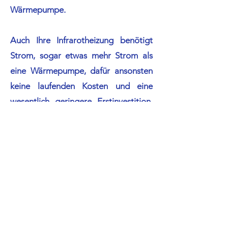
Wärmepumpe.
Auch Ihre Infrarotheizung benötigt
Strom, sogar etwas mehr Strom als
eine Wärmepumpe, dafür ansonsten
keine laufenden Kosten und eine
wesentlich geringere Erstinvestition.
Sie reduzieren Ihre laufenden Kosten,
indem Sie auf Ihrem Hausdach eine
Photovoltaik-Anlage installieren.
Den detaillierten Kostenvergleich zu
den verschiedenen Heizungsarten
sowie ein Angebot zur Umrüstung
Ihrer Wohnung auf Infrarotheizung